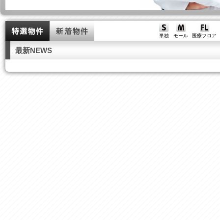
単独
モール
医療フロア
最新NEWS